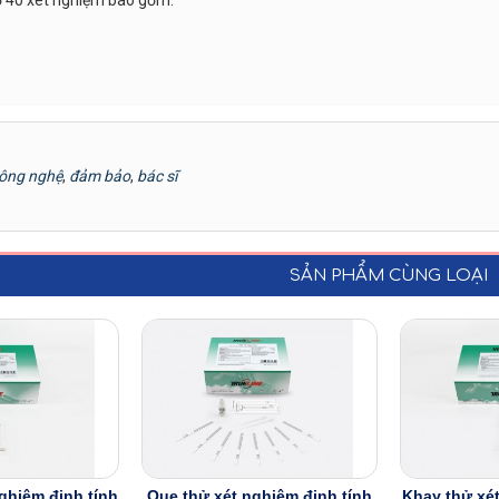
ộ 40 xét nghiệm bao gồm:
ông nghệ
,
đảm bảo
,
bác sĩ
SẢN PHẨM CÙNG LOẠI
ghiệm định tính
Que thử xét nghiệm định tính
Khay thử xét