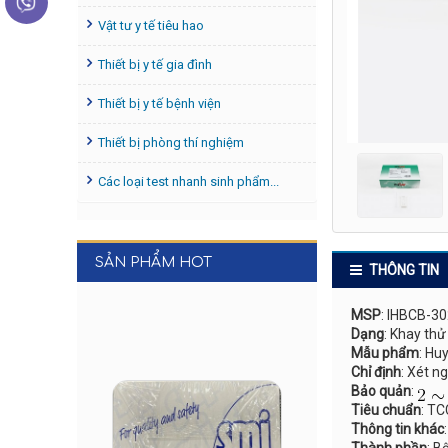
Vật tư y tế tiêu hao
Thiết bị y tế gia đình
Thiết bị y tế bệnh viện
Thiết bị phòng thí nghiệm
Các loại test nhanh sinh phẩm...
SẢN PHẨM HOT
THÔNG TIN
MSP
: IHBCB-3
Dạng
: Khay thử
Mẫu phẩm
: Hu
Chỉ định
: Xét n
Bảo quản
:
Tiêu chuẩn
: T
Thông tin khác