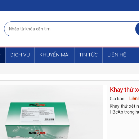
DỊCH VỤ
KHUYẾN MÃI
TIN TỨC
LIÊN HỆ
Khay thử x
Giá bán:
Liên
Khay thử xét n
HBcAb trong hu