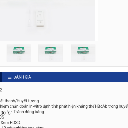
ĐÁNH GIÁ
02
yết thanh/Huyết tương
ghiệm chẩn đoán In-vitro định tính phát hiện kháng thể HBcAb trong huy
. Tránh đông băng
CCS
: Xem HDSD.