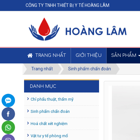
CÔNG TY TNHH THIẾT BỊ Y TẾ HOÀNG LÂM
TRANG NHẤT
GIỚI THIỆU
SẢN PHẨM
Trang nhất
Sinh phẩm chẩn đoán
DANH MỤC
Chỉ phẩu thuật, thẩm mỹ
Sinh phẩm chẩn đoán
Hoá chất xét nghiệm
Vật tư y tế phòng mổ