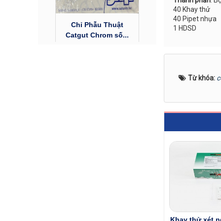
Thành phần
: B
40 Khay thử
Chỉ Phẫu Thuật
40 Pipet nhựa
Catgut Chrom số...
1 HDSD
Liên hệ
Từ khóa:
c
Chỉ Phẫu Thuật
Surgicryl 910...
Liên hệ
Khay thử xét n