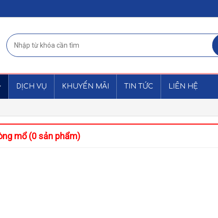
DỊCH VỤ
KHUYẾN MÃI
TIN TỨC
LIÊN HỆ
hòng mổ (0 sản phẩm)