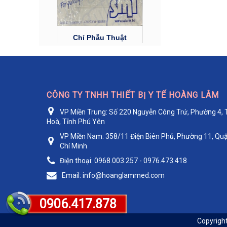
Chỉ Phẫu Thuật
Catgut Chrom số...
Liên hệ
CÔNG TY TNHH THIẾT BỊ Y TẾ HOÀNG LÂM
VP Miền Trung:
Số 220 Nguyễn Công Trứ, Phường 4, 
Hoà, Tỉnh Phú Yên
VP Miền Nam:
358/11 Điện Biên Phủ, Phường 11, Quậ
Chí Minh
Điện thoại:
0968.003.257 - 0976.473.418
Chỉ Phẫu Thuật
Email:
info@hoanglammed.com
Surgicryl 910...
0906.417.878
Liên hệ
Copyrigh