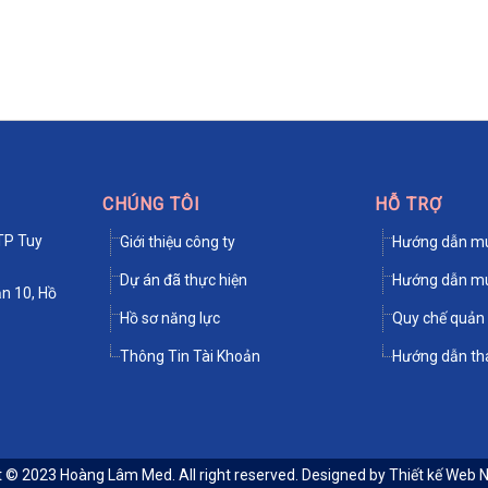
CHÚNG TÔI
HỖ TRỢ
TP Tuy
Giới thiệu công ty
Hướng dẫn mu
Dự án đã thực hiện
Hướng dẫn mu
n 10, Hồ
Hồ sơ năng lực
Quy chế quản 
Thông Tin Tài Khoản
Hướng dẫn th
t © 2023
Hoàng Lâm Med
. All right reserved. Designed by
Thiết kế Web 