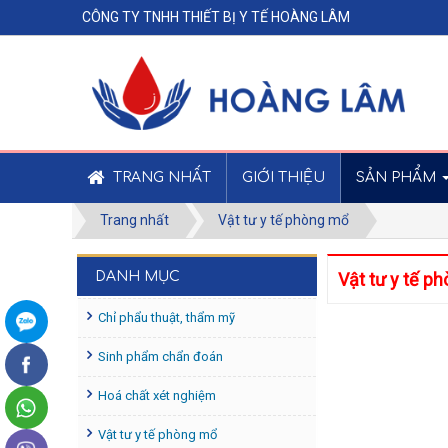
CÔNG TY TNHH THIẾT BỊ Y TẾ HOÀNG LÂM
TRANG NHẤT
GIỚI THIỆU
SẢN PHẨM
Trang nhất
Vật tư y tế phòng mổ
DANH MỤC
Vật tư y tế p
Chỉ phẩu thuật, thẩm mỹ
Sinh phẩm chẩn đoán
Hoá chất xét nghiệm
Vật tư y tế phòng mổ