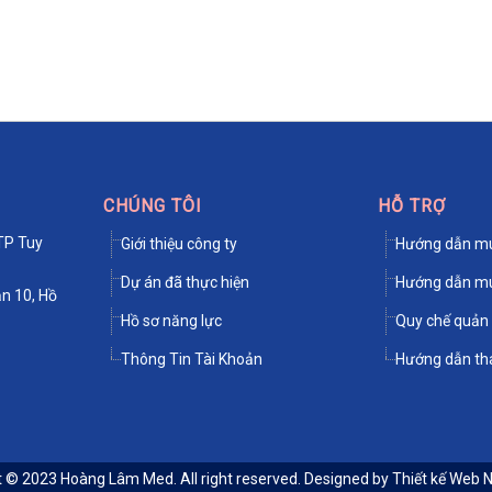
CHÚNG TÔI
HỖ TRỢ
TP Tuy
Giới thiệu công ty
Hướng dẫn mu
Dự án đã thực hiện
Hướng dẫn mu
n 10, Hồ
Hồ sơ năng lực
Quy chế quản 
Thông Tin Tài Khoản
Hướng dẫn th
t © 2023
Hoàng Lâm Med
. All right reserved. Designed by
Thiết kế Web 