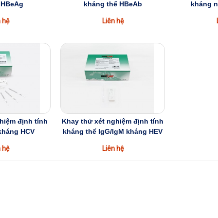
 HBeAg
kháng thể HBeAb
kháng 
 hệ
Liên hệ
hiệm định tính
Khay thử xét nghiệm định tính
 kháng HCV
kháng thể IgG/IgM kháng HEV
 hệ
Liên hệ