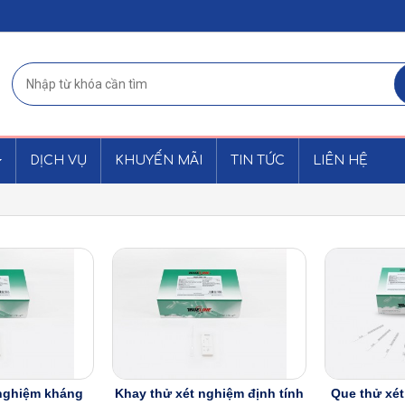
DỊCH VỤ
KHUYẾN MÃI
TIN TỨC
LIÊN HỆ
 nghiệm kháng
Khay thử xét nghiệm định tính
Que thử xét