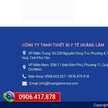
CÔNG TY TNHH THIẾT BỊ Y TẾ HOÀNG LÂM
Chỉ Phẫu Thuật
VP Miền Trung:
Số 220 Nguyễn Công Trứ, Phường 4, 
Catgut Chrom số...
Hoà, Tỉnh Phú Yên
VP Miền Nam:
358/11 Điện Biên Phủ, Phường 11, Quậ
Liên hệ
Chí Minh
Điện thoại:
0968.003.257 - 0976.473.418
Email:
info@hoanglammed.com
0906.417.878
Copyrigh